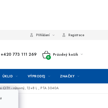
Přihlášení
Registrace
+420 773 111 269
Prázdný košík
NÁKUPNÍ
KOŠÍK
ÚKLID
VÝPRODEJ
ZNAČKY
ipi CITY - výsuvný, 12+8 L , PTA 3040A
u