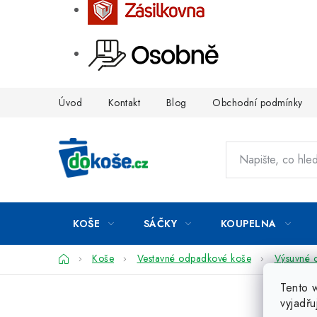
Přejít
Úvod
Kontakt
Blog
Obchodní podmínky
na
obsah
KOŠE
SÁČKY
KOUPELNA
Domů
Koše
Vestavné odpadkové koše
Výsuvné 
Tento 
vyjadřu