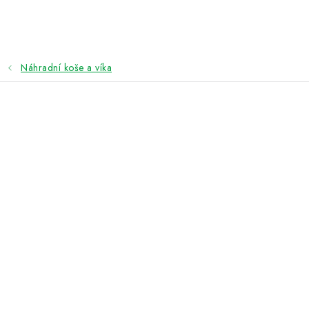
Přejít
na
obsah
Náhradní koše a víka