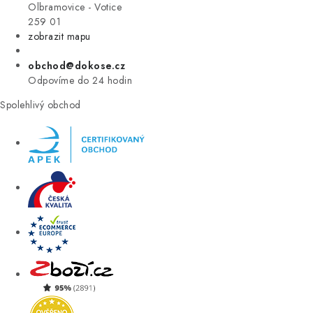
VÝPRODEJ
Olbramovice - Votice
259 01
zobrazit mapu
ZNAČKY
obchod@dokose.cz
Úvod
Kontakt
Blog
Obchodní podmínky
Odpovíme do 24 hodin
Moje objednávka
Spolehlivý obchod