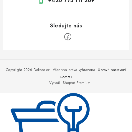
+420 773 111 269
Z
á
p
Copyright 2026
Dokose.cz
. Všechna práva vyhrazena.
Upravit nastavení
a
cookies
Vytvořil Shoptet Premium
t
í