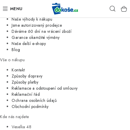
Informace o nás
Hleda
Jsme tradiční česká firma
Naše výhody k nákupu
KOŠE
Jsme autorizovaný prodejce
Dáváme 60 dní na vrácení zboží
Garance okamžité výměny
SÁČKY
Naše další e-shopy
Blog
KOUPELNA
Vše o nákupu
KUCHYNĚ
Kontakt
Způsoby dopravy
Způsoby platby
ORGANIZACE
Reklamace a odstoupení od smlouvy
Reklamační řád
DOMÁCNOST
Ochrana osobních údajů
Obchodní podmínky
ÚKLID
Kde nás najdete
Veselka 48