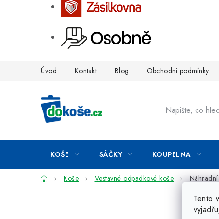
Přejít
Úvod
Kontakt
Blog
Obchodní podmínky
na
obsah
KOŠE
SÁČKY
KOUPELNA
Domů
Koše
Vestavné odpadkové koše
Náhradní 
Tento 
vyjadřu