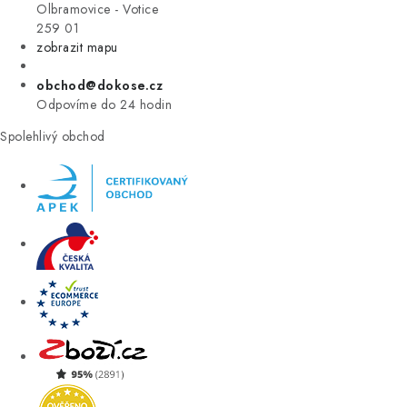
VÝPRODEJ
Olbramovice - Votice
259 01
zobrazit mapu
ZNAČKY
obchod@dokose.cz
Úvod
Kontakt
Blog
Obchodní podmínky
Odpovíme do 24 hodin
Moje objednávka
Spolehlivý obchod