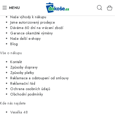
Informace o nás
Hleda
Jsme tradiční česká firma
Naše výhody k nákupu
KOŠE
Jsme autorizovaný prodejce
Dáváme 60 dní na vrácení zboží
Garance okamžité výměny
SÁČKY
Naše další e-shopy
Blog
KOUPELNA
Vše o nákupu
KUCHYNĚ
Kontakt
Způsoby dopravy
Způsoby platby
ORGANIZACE
Reklamace a odstoupení od smlouvy
Reklamační řád
DOMÁCNOST
Ochrana osobních údajů
Obchodní podmínky
ÚKLID
Kde nás najdete
Veselka 48