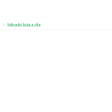
Přejít
na
obsah
Náhradní koše a víka