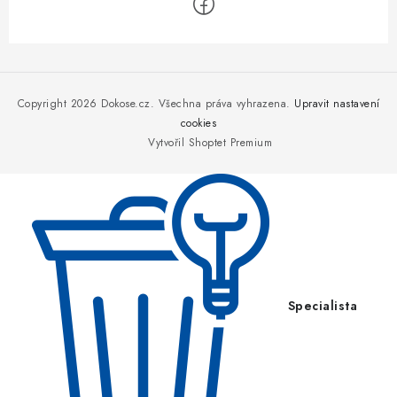
Z
á
p
Copyright 2026
Dokose.cz
. Všechna práva vyhrazena.
Upravit nastavení
a
cookies
Vytvořil Shoptet Premium
t
í
Specialista