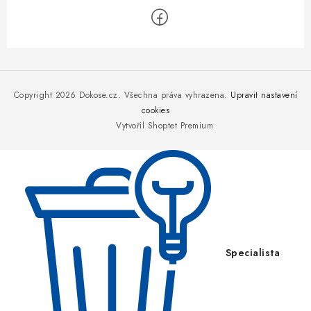
Z
á
p
Copyright 2026
Dokose.cz
. Všechna práva vyhrazena.
Upravit nastavení
a
cookies
Vytvořil Shoptet Premium
t
í
Specialista