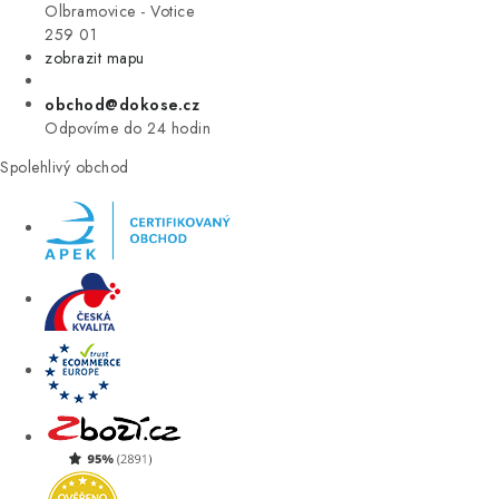
VÝPRODEJ
Olbramovice - Votice
259 01
zobrazit mapu
ZNAČKY
obchod@dokose.cz
Úvod
Kontakt
Blog
Obchodní podmínky
Odpovíme do 24 hodin
Moje objednávka
Spolehlivý obchod