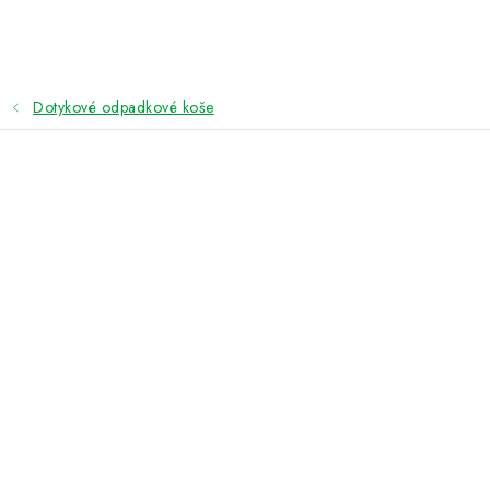
Přejít
na
obsah
Dotykové odpadkové koše