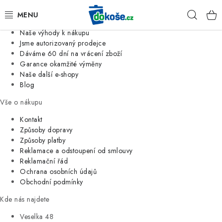
Informace o nás
Hleda
Jsme tradiční česká firma
Naše výhody k nákupu
KOŠE
Jsme autorizovaný prodejce
Dáváme 60 dní na vrácení zboží
Garance okamžité výměny
SÁČKY
Naše další e-shopy
Blog
KOUPELNA
Vše o nákupu
KUCHYNĚ
Kontakt
Způsoby dopravy
Způsoby platby
ORGANIZACE
Reklamace a odstoupení od smlouvy
Reklamační řád
DOMÁCNOST
Ochrana osobních údajů
Obchodní podmínky
ÚKLID
Kde nás najdete
Veselka 48