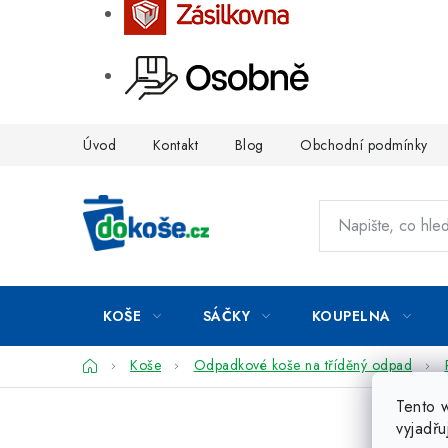
Přejít
Úvod
Kontakt
Blog
Obchodní podmínky
na
obsah
KOŠE
SÁČKY
KOUPELNA
Domů
Koše
Odpadkové koše na tříděný odpad
Tento 
vyjadřu