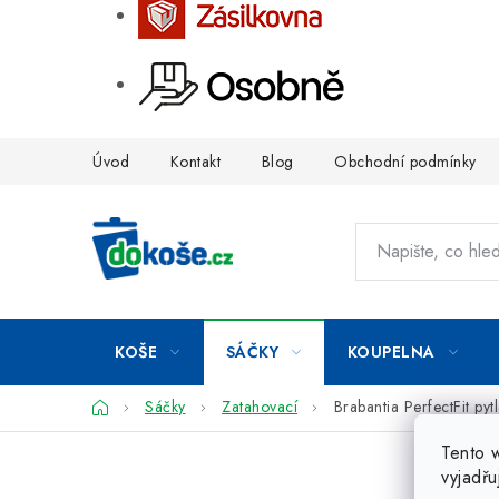
Přejít
Úvod
Kontakt
Blog
Obchodní podmínky
na
obsah
KOŠE
SÁČKY
KOUPELNA
Domů
Sáčky
Zatahovací
Brabantia PerfectFit py
Tento 
vyjadřu