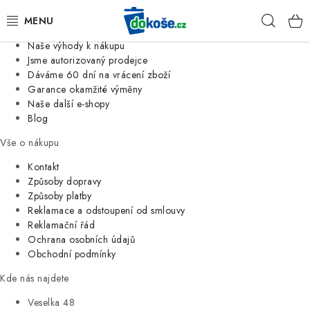
Informace o nás
Hleda
Jsme tradiční česká firma
Naše výhody k nákupu
KOŠE
Jsme autorizovaný prodejce
Dáváme 60 dní na vrácení zboží
Garance okamžité výměny
SÁČKY
Naše další e-shopy
Blog
KOUPELNA
Vše o nákupu
KUCHYNĚ
Kontakt
Způsoby dopravy
Způsoby platby
ORGANIZACE
Reklamace a odstoupení od smlouvy
Reklamační řád
DOMÁCNOST
Ochrana osobních údajů
Obchodní podmínky
ÚKLID
Kde nás najdete
Veselka 48