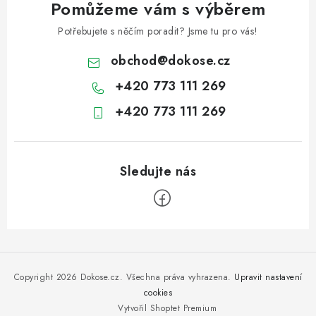
Pomůžeme vám s výběrem
Potřebujete s něčím poradit? Jsme tu pro vás!
obchod
@
dokose.cz
+420 773 111 269
+420 773 111 269
Z
á
p
Copyright 2026
Dokose.cz
. Všechna práva vyhrazena.
Upravit nastavení
a
cookies
Vytvořil Shoptet Premium