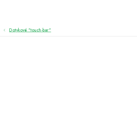
Přejít
na
obsah
Dotykové "touch-bar"