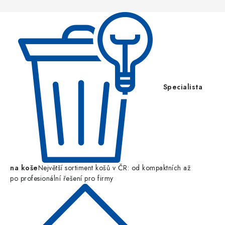
t
í
Specialista
na koše
Největší sortiment košů v ČR: od kompaktních až
po profesionální řešení pro firmy