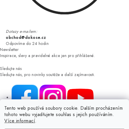
Dotazy e-mailem:
obchod@dokose.cz
Odpovíme do 24 hodin
Newsletter
Inspirace, slevy a pravidelné akce jen pro přihlášené.
Sledujte nás
Sledujte nás, pro novinky soutěže a další zajímavosti.
Tento web používá soubory cookie. Dalším procházením
tohoto webu vyjadřujete souhlas s jejich používáním.
NIKARO, s.r.o.
- Dokoše.cz, Veselka 48, 259 01 Olbramovice -
Více informací
.
Votice, ČESKÁ REPUBLIKA