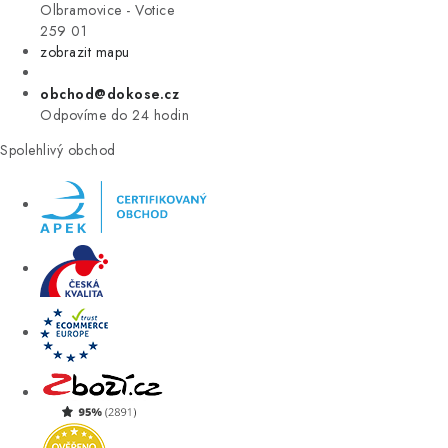
VÝPRODEJ
Olbramovice - Votice
259 01
zobrazit mapu
ZNAČKY
obchod@dokose.cz
Úvod
Kontakt
Blog
Obchodní podmínky
Odpovíme do 24 hodin
Moje objednávka
Spolehlivý obchod