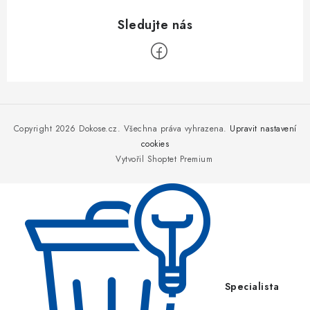
Z
á
p
Copyright 2026
Dokose.cz
. Všechna práva vyhrazena.
Upravit nastavení
a
cookies
Vytvořil Shoptet Premium
t
í
Specialista