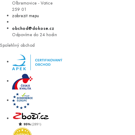
VÝPRODEJ
Olbramovice - Votice
259 01
zobrazit mapu
ZNAČKY
obchod@dokose.cz
Úvod
Kontakt
Blog
Obchodní podmínky
Odpovíme do 24 hodin
Moje objednávka
Spolehlivý obchod