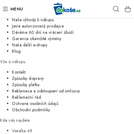
Informace o nás
Hleda
Jsme tradiční česká firma
Naše výhody k nákupu
KOŠE
Jsme autorizovaný prodejce
Dáváme 60 dní na vrácení zboží
Garance okamžité výměny
SÁČKY
Naše další e-shopy
Blog
KOUPELNA
Vše o nákupu
KUCHYNĚ
Kontakt
Způsoby dopravy
Způsoby platby
ORGANIZACE
Reklamace a odstoupení od smlouvy
Reklamační řád
DOMÁCNOST
Ochrana osobních údajů
Obchodní podmínky
ÚKLID
Kde nás najdete
Veselka 48