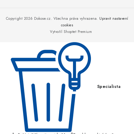
Z
á
p
Copyright 2026
Dokose.cz
. Všechna práva vyhrazena.
Upravit nastavení
a
cookies
Vytvořil Shoptet Premium
t
í
Specialista