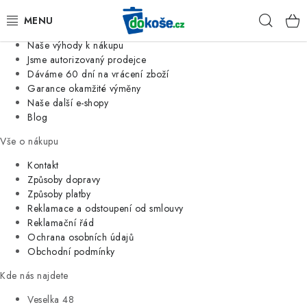
Informace o nás
Hleda
Jsme tradiční česká firma
Naše výhody k nákupu
KOŠE
Jsme autorizovaný prodejce
Dáváme 60 dní na vrácení zboží
Garance okamžité výměny
SÁČKY
Naše další e-shopy
Blog
KOUPELNA
Vše o nákupu
KUCHYNĚ
Kontakt
Způsoby dopravy
Způsoby platby
ORGANIZACE
Reklamace a odstoupení od smlouvy
Reklamační řád
DOMÁCNOST
Ochrana osobních údajů
Obchodní podmínky
ÚKLID
Kde nás najdete
Veselka 48