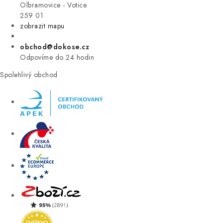
VÝPRODEJ
Olbramovice - Votice
259 01
zobrazit mapu
ZNAČKY
obchod@dokose.cz
Úvod
Kontakt
Blog
Obchodní podmínky
Odpovíme do 24 hodin
Moje objednávka
Spolehlivý obchod