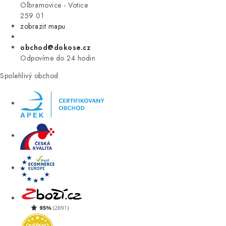
VÝPRODEJ
Olbramovice - Votice
259 01
zobrazit mapu
ZNAČKY
obchod@dokose.cz
Úvod
Kontakt
Blog
Obchodní podmínky
Odpovíme do 24 hodin
Moje objednávka
Spolehlivý obchod