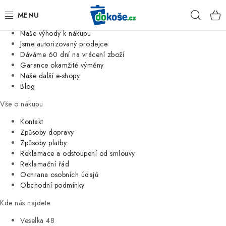
Informace o nás
Hleda
Jsme tradiční česká firma
Naše výhody k nákupu
KOŠE
Jsme autorizovaný prodejce
Dáváme 60 dní na vrácení zboží
Garance okamžité výměny
SÁČKY
Naše další e-shopy
Blog
KOUPELNA
Vše o nákupu
KUCHYNĚ
Kontakt
Způsoby dopravy
Způsoby platby
ORGANIZACE
Reklamace a odstoupení od smlouvy
Reklamační řád
DOMÁCNOST
Ochrana osobních údajů
Obchodní podmínky
ÚKLID
Kde nás najdete
Veselka 48