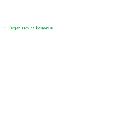
Přejít
na
obsah
Organizéry na kosmetiku