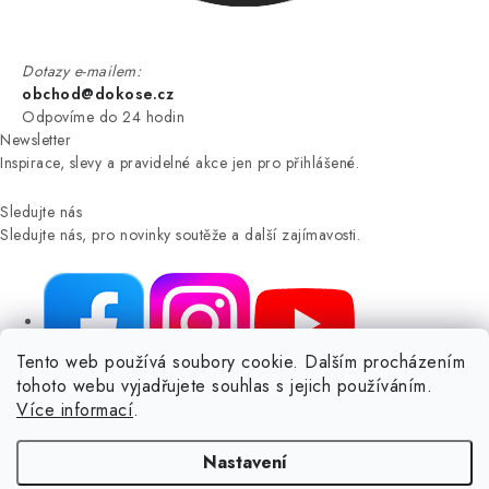
Dotazy e-mailem:
obchod@dokose.cz
Odpovíme do 24 hodin
Newsletter
Inspirace, slevy a pravidelné akce jen pro přihlášené.
Sledujte nás
Sledujte nás, pro novinky soutěže a další zajímavosti.
Tento web používá soubory cookie. Dalším procházením
tohoto webu vyjadřujete souhlas s jejich používáním.
NIKARO, s.r.o.
- Dokoše.cz, Veselka 48, 259 01 Olbramovice -
Více informací
.
Votice, ČESKÁ REPUBLIKA
Podle zákona o evidenci tržeb je prodávající povinen vystavit
Nastavení
kupujícímu účtenku.