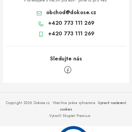
Potřebujete s něčím poradit? Jsme tu pro vás!
obchod
@
dokose.cz
+420 773 111 269
+420 773 111 269
Z
á
p
Copyright 2026
Dokose.cz
. Všechna práva vyhrazena.
Upravit nastavení
a
cookies
Vytvořil Shoptet Premium
t
í