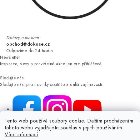
Dotazy e-mailem:
obchod@dokose.cz
Odpovíme do 24 hodin
Newsletter
Inspirace, slevy a pravidelné akce jen pro přihlášené.
Sledujte nás
Sledujte nás, pro novinky soutěže a další zajímavosti.
Tento web používá soubory cookie. Dalším procházením
tohoto webu vyjadřujete souhlas s jejich používáním.
NIKARO, s.r.o.
- Dokoše.cz, Veselka 48, 259 01 Olbramovice -
Více informací
.
Votice, ČESKÁ REPUBLIKA