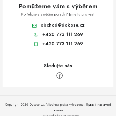
Pomůžeme vám s výběrem
Potřebujete s něčím poradit? Jsme tu pro vás!
obchod
@
dokose.cz
+420 773 111 269
+420 773 111 269
Z
á
p
Copyright 2026
Dokose.cz
. Všechna práva vyhrazena.
Upravit nastavení
a
cookies