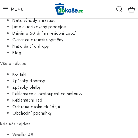
Informace o nás
Hleda
Jsme tradiční česká firma
Naše výhody k nákupu
KOŠE
Jsme autorizovaný prodejce
Dáváme 60 dní na vrácení zboží
Garance okamžité výměny
SÁČKY
Naše další e-shopy
Blog
KOUPELNA
Vše o nákupu
KUCHYNĚ
Kontakt
Způsoby dopravy
Způsoby platby
ORGANIZACE
Reklamace a odstoupení od smlouvy
Reklamační řád
DOMÁCNOST
Ochrana osobních údajů
Obchodní podmínky
ÚKLID
Kde nás najdete
Veselka 48