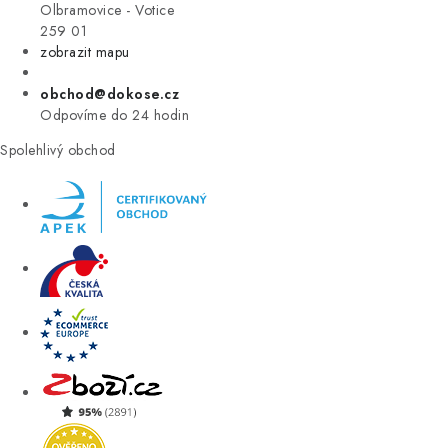
VÝPRODEJ
Olbramovice - Votice
259 01
zobrazit mapu
ZNAČKY
obchod@dokose.cz
Úvod
Kontakt
Blog
Obchodní podmínky
Odpovíme do 24 hodin
Moje objednávka
Spolehlivý obchod