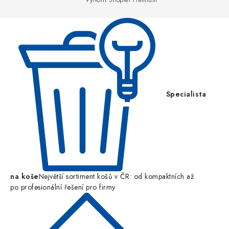
Vytvořil Shoptet Premium
t
í
Specialista
na koše
Největší sortiment košů v ČR: od kompaktních až
po profesionální řešení pro firmy