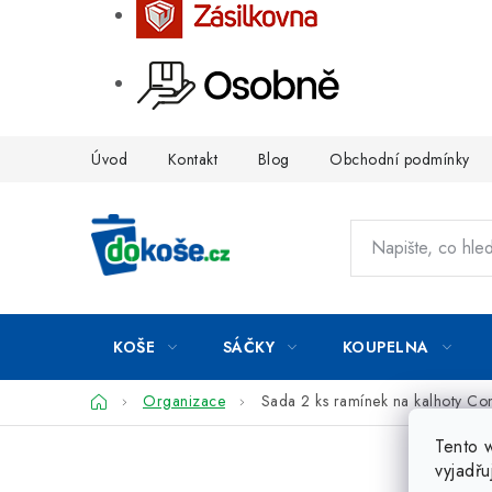
Přejít
Úvod
Kontakt
Blog
Obchodní podmínky
na
obsah
KOŠE
SÁČKY
KOUPELNA
Domů
Organizace
Sada 2 ks ramínek na kalhoty Co
Tento 
vyjadřu