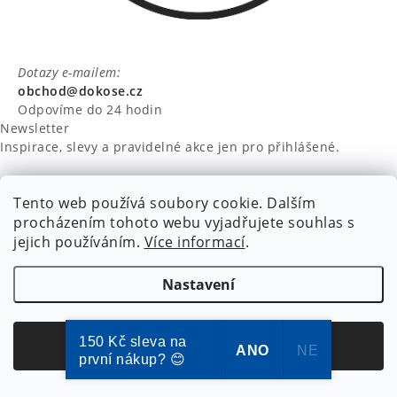
Dotazy e-mailem:
obchod@dokose.cz
Odpovíme do 24 hodin
Newsletter
Inspirace, slevy a pravidelné akce jen pro přihlášené.
Sledujte nás
Tento web používá soubory cookie. Dalším
Sledujte nás, pro novinky soutěže a další zajímavosti.
procházením tohoto webu vyjadřujete souhlas s
jejich používáním.
Více informací
.
Nastavení
NIKARO, s.r.o.
- Dokoše.cz, Veselka 48, 259 01 Olbramovice -
150 Kč sleva na
Souhlasím
ANO
NE
Votice, ČESKÁ REPUBLIKA
první nákup? 😊
Podle zákona o evidenci tržeb je prodávající povinen vystavit
kupujícímu účtenku.