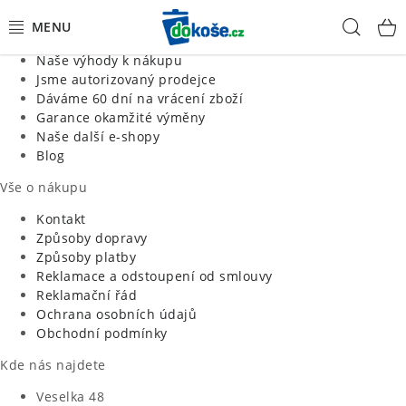
Informace o nás
Hled
Jsme tradiční česká firma
Naše výhody k nákupu
KOŠE
Jsme autorizovaný prodejce
Dáváme 60 dní na vrácení zboží
Garance okamžité výměny
SÁČKY
Naše další e-shopy
Blog
KOUPELNA
Vše o nákupu
KUCHYNĚ
Kontakt
Způsoby dopravy
Způsoby platby
ORGANIZACE
Reklamace a odstoupení od smlouvy
Reklamační řád
DOMÁCNOST
Ochrana osobních údajů
Obchodní podmínky
ÚKLID
Kde nás najdete
Veselka 48