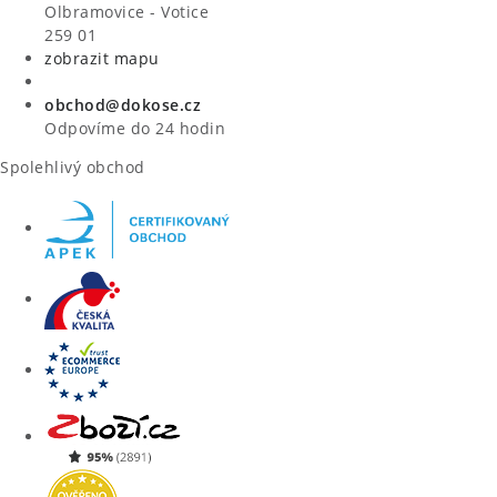
VÝPRODEJ
Olbramovice - Votice
259 01
zobrazit mapu
ZNAČKY
obchod@dokose.cz
Úvod
Kontakt
Blog
Obchodní podmínky
Odpovíme do 24 hodin
Moje objednávka
Spolehlivý obchod