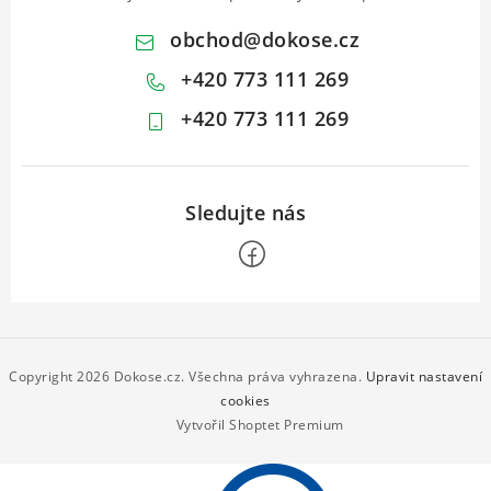
obchod
@
dokose.cz
+420 773 111 269
+420 773 111 269
Z
á
p
Copyright 2026
Dokose.cz
. Všechna práva vyhrazena.
Upravit nastavení
a
cookies
Vytvořil Shoptet Premium
t
í