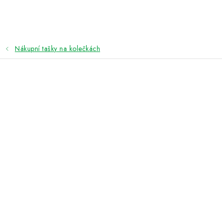
Přejít
na
obsah
Nákupní tašky na kolečkách