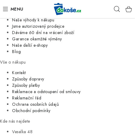
Informace o nás
Hleda
Jsme tradiční česká firma
Naše výhody k nákupu
KOŠE
Jsme autorizovaný prodejce
Dáváme 60 dní na vrácení zboží
Garance okamžité výměny
SÁČKY
Naše další e-shopy
Blog
KOUPELNA
Vše o nákupu
KUCHYNĚ
Kontakt
Způsoby dopravy
Způsoby platby
ORGANIZACE
Reklamace a odstoupení od smlouvy
Reklamační řád
DOMÁCNOST
Ochrana osobních údajů
Obchodní podmínky
ÚKLID
Kde nás najdete
Veselka 48