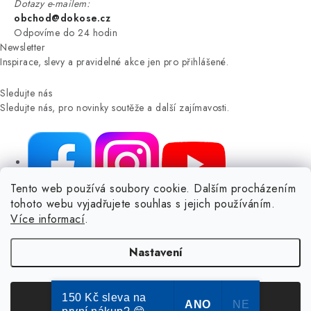
Dotazy e-mailem:
obchod@dokose.cz
Odpovíme do 24 hodin
Newsletter
Inspirace, slevy a pravidelné akce jen pro přihlášené.
Sledujte nás
Sledujte nás, pro novinky soutěže a další zajímavosti.
Tento web používá soubory cookie. Dalším procházením
tohoto webu vyjadřujete souhlas s jejich používáním.
NIKARO, s.r.o.
- Dokoše.cz, Veselka 48, 259 01 Olbramovice -
Více informací
.
Votice, ČESKÁ REPUBLIKA
Podle zákona o evidenci tržeb je prodávající povinen vystavit
Nastavení
kupujícímu účtenku.
Zároveň je povinen zaevidovat přijatou tržbu u správce daně online; v
případě technického výpadku pak nejpozději do 48 hodin.
150 Kč sleva na
Souhlasím
ANO
NE