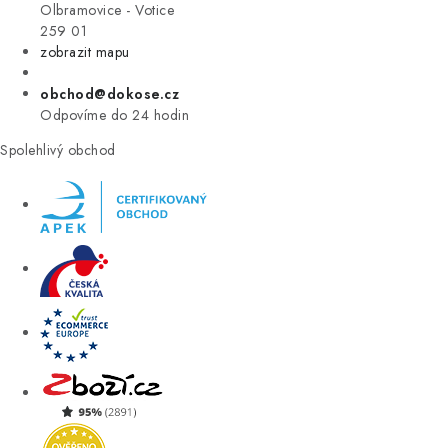
VÝPRODEJ
Olbramovice - Votice
259 01
zobrazit mapu
ZNAČKY
obchod@dokose.cz
Úvod
Kontakt
Blog
Obchodní podmínky
Odpovíme do 24 hodin
Moje objednávka
Spolehlivý obchod