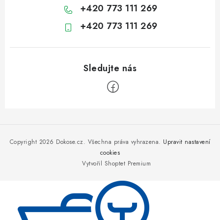
+420 773 111 269
+420 773 111 269
Z
á
p
Copyright 2026
Dokose.cz
. Všechna práva vyhrazena.
Upravit nastavení
a
cookies
Vytvořil Shoptet Premium
t
í