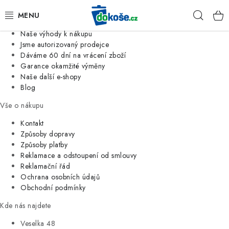
Informace o nás
Hleda
Jsme tradiční česká firma
Naše výhody k nákupu
KOŠE
Jsme autorizovaný prodejce
Dáváme 60 dní na vrácení zboží
Garance okamžité výměny
SÁČKY
Naše další e-shopy
Blog
KOUPELNA
Vše o nákupu
KUCHYNĚ
Kontakt
Způsoby dopravy
Způsoby platby
ORGANIZACE
Reklamace a odstoupení od smlouvy
Reklamační řád
DOMÁCNOST
Ochrana osobních údajů
Obchodní podmínky
ÚKLID
Kde nás najdete
Veselka 48