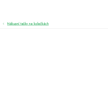
Přejít
na
obsah
Nákupní tašky na kolečkách