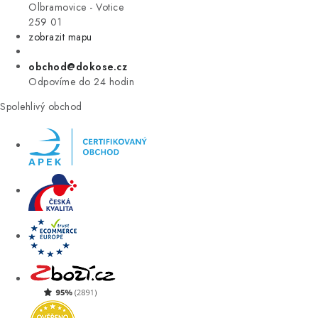
VÝPRODEJ
Olbramovice - Votice
259 01
zobrazit mapu
ZNAČKY
obchod@dokose.cz
Úvod
Kontakt
Blog
Obchodní podmínky
Odpovíme do 24 hodin
Moje objednávka
Spolehlivý obchod