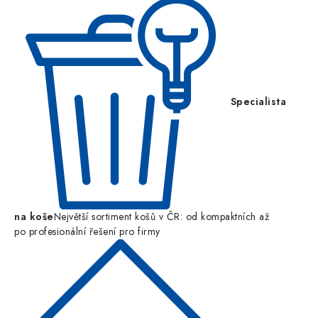
í
Specialista
na koše
Největší sortiment košů v ČR: od kompaktních až
po profesionální řešení pro firmy