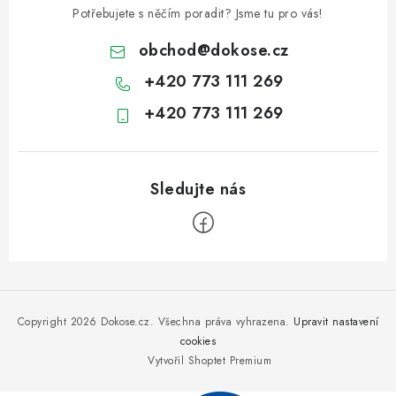
Potřebujete s něčím poradit? Jsme tu pro vás!
obchod
@
dokose.cz
+420 773 111 269
+420 773 111 269
Z
á
p
Copyright 2026
Dokose.cz
. Všechna práva vyhrazena.
Upravit nastavení
a
cookies
Vytvořil Shoptet Premium
t