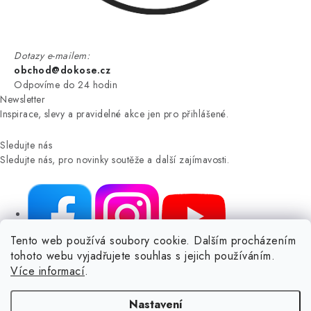
Dotazy e-mailem:
obchod@dokose.cz
Odpovíme do 24 hodin
Newsletter
Inspirace, slevy a pravidelné akce jen pro přihlášené.
Sledujte nás
Sledujte nás, pro novinky soutěže a další zajímavosti.
Tento web používá soubory cookie. Dalším procházením
tohoto webu vyjadřujete souhlas s jejich používáním.
NIKARO, s.r.o.
- Dokoše.cz, Veselka 48, 259 01 Olbramovice -
Více informací
.
Votice, ČESKÁ REPUBLIKA
Podle zákona o evidenci tržeb je prodávající povinen vystavit
Nastavení
kupujícímu účtenku.