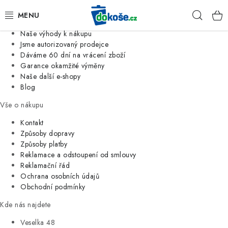
Informace o nás
Hleda
Jsme tradiční česká firma
Naše výhody k nákupu
KOŠE
Jsme autorizovaný prodejce
Dáváme 60 dní na vrácení zboží
Garance okamžité výměny
SÁČKY
Naše další e-shopy
Blog
KOUPELNA
Vše o nákupu
KUCHYNĚ
Kontakt
Způsoby dopravy
Způsoby platby
ORGANIZACE
Reklamace a odstoupení od smlouvy
Reklamační řád
DOMÁCNOST
Ochrana osobních údajů
Obchodní podmínky
ÚKLID
Kde nás najdete
Veselka 48