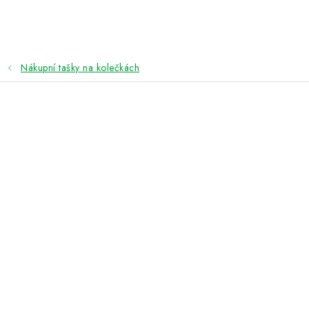
Přejít
na
obsah
Nákupní tašky na kolečkách