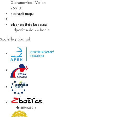
VÝPRODEJ
Olbramovice - Votice
259 01
zobrazit mapu
ZNAČKY
obchod@dokose.cz
Úvod
Kontakt
Blog
Obchodní podmínky
Odpovíme do 24 hodin
Moje objednávka
Spolehlivý obchod