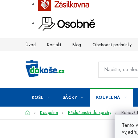
Přejít
Úvod
Kontakt
Blog
Obchodní podmínky
na
obsah
KOŠE
SÁČKY
KOUPELNA
Domů
Koupelna
Příslušenství do sprchy
Rohová t
Tento 
vyjadřu