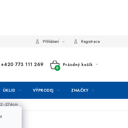
Přihlášení
Registrace
+420 773 111 269
Prázdný košík
NÁKUPNÍ
KOŠÍK
ÚKLID
VÝPRODEJ
ZNAČKY
182 -274cm
u