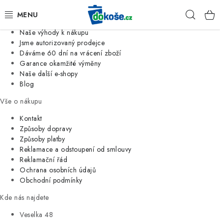
Informace o nás
Hleda
Jsme tradiční česká firma
Naše výhody k nákupu
KOŠE
Jsme autorizovaný prodejce
Dáváme 60 dní na vrácení zboží
Garance okamžité výměny
SÁČKY
Naše další e-shopy
Blog
KOUPELNA
Vše o nákupu
KUCHYNĚ
Kontakt
Způsoby dopravy
Způsoby platby
ORGANIZACE
Reklamace a odstoupení od smlouvy
Reklamační řád
DOMÁCNOST
Ochrana osobních údajů
Obchodní podmínky
ÚKLID
Kde nás najdete
Veselka 48