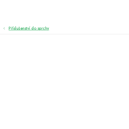
Přejít
na
obsah
Příslušenství do sprchy