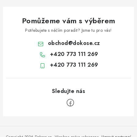
Pomůžeme vám s výběrem
Potřebujete s něčím poradit? Jsme tu pro vás!
obchod
@
dokose.cz
+420 773 111 269
+420 773 111 269
Z
á