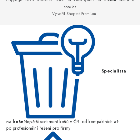
p
Copyright 2026
Dokose.cz
. Všechna práva vyhrazena.
Upravit nastavení
a
cookies
Vytvořil Shoptet Premium
t
í
Specialista
na koše
Největší sortiment košů v ČR: od kompaktních až
po profesionální řešení pro firmy