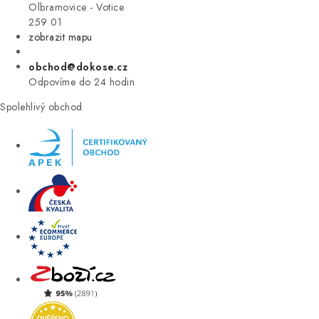
VÝPRODEJ
Olbramovice - Votice
259 01
zobrazit mapu
ZNAČKY
obchod@dokose.cz
Úvod
Kontakt
Blog
Obchodní podmínky
Odpovíme do 24 hodin
Moje objednávka
Spolehlivý obchod