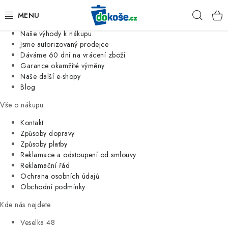
Informace o nás
Hleda
Jsme tradiční česká firma
Naše výhody k nákupu
KOŠE
Jsme autorizovaný prodejce
Dáváme 60 dní na vrácení zboží
Garance okamžité výměny
SÁČKY
Naše další e-shopy
Blog
KOUPELNA
Vše o nákupu
KUCHYNĚ
Kontakt
Způsoby dopravy
Způsoby platby
ORGANIZACE
Reklamace a odstoupení od smlouvy
Reklamační řád
DOMÁCNOST
Ochrana osobních údajů
Obchodní podmínky
ÚKLID
Kde nás najdete
Veselka 48