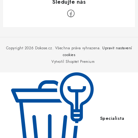
Z
á
p
Copyright 2026
Dokose.cz
. Všechna práva vyhrazena.
Upravit nastavení
a
cookies
Vytvořil Shoptet Premium
t
í
Specialista