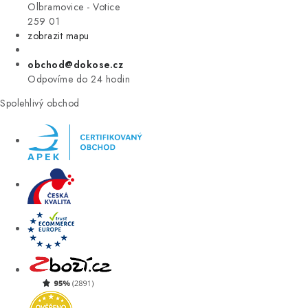
VÝPRODEJ
Olbramovice - Votice
259 01
zobrazit mapu
ZNAČKY
obchod@dokose.cz
Úvod
Kontakt
Blog
Obchodní podmínky
Odpovíme do 24 hodin
Moje objednávka
Spolehlivý obchod