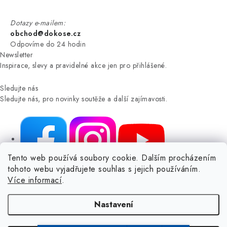
Dotazy e-mailem:
obchod@dokose.cz
Odpovíme do 24 hodin
Newsletter
Inspirace, slevy a pravidelné akce jen pro přihlášené.
Sledujte nás
Sledujte nás, pro novinky soutěže a další zajímavosti.
Tento web používá soubory cookie. Dalším procházením
tohoto webu vyjadřujete souhlas s jejich používáním.
NIKARO, s.r.o.
- Dokoše.cz, Veselka 48, 259 01 Olbramovice -
Více informací
.
Votice, ČESKÁ REPUBLIKA
Podle zákona o evidenci tržeb je prodávající povinen vystavit
Nastavení
kupujícímu účtenku.
Zároveň je povinen zaevidovat přijatou tržbu u správce daně online; v