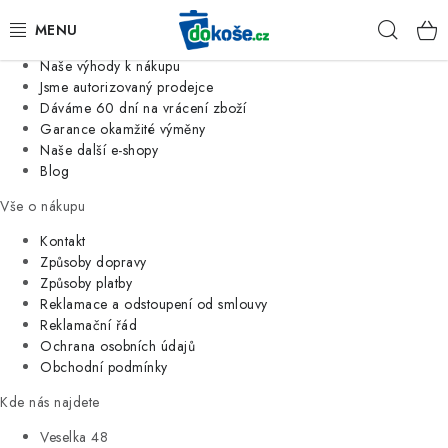
Informace o nás
Hleda
Jsme tradiční česká firma
Naše výhody k nákupu
KOŠE
Jsme autorizovaný prodejce
Dáváme 60 dní na vrácení zboží
Garance okamžité výměny
SÁČKY
Naše další e-shopy
Blog
KOUPELNA
Vše o nákupu
KUCHYNĚ
Kontakt
Způsoby dopravy
Způsoby platby
ORGANIZACE
Reklamace a odstoupení od smlouvy
Reklamační řád
DOMÁCNOST
Ochrana osobních údajů
Obchodní podmínky
ÚKLID
Kde nás najdete
Veselka 48