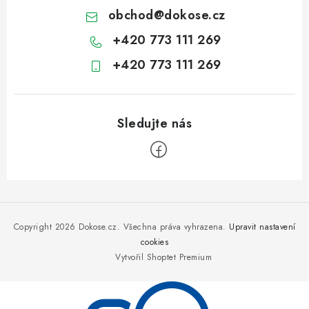
obchod
@
dokose.cz
+420 773 111 269
+420 773 111 269
Z
á
p
Copyright 2026
Dokose.cz
. Všechna práva vyhrazena.
Upravit nastavení
a
cookies
Vytvořil Shoptet Premium
t
í