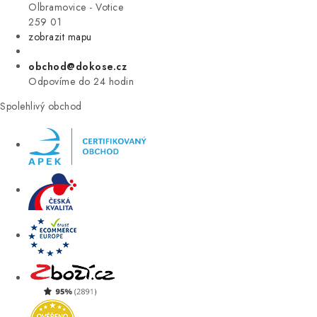
VÝPRODEJ
Olbramovice - Votice
259 01
zobrazit mapu
ZNAČKY
obchod@dokose.cz
Úvod
Kontakt
Blog
Obchodní podmínky
Odpovíme do 24 hodin
Moje objednávka
Spolehlivý obchod