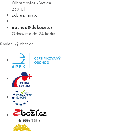
VÝPRODEJ
Olbramovice - Votice
259 01
zobrazit mapu
ZNAČKY
obchod@dokose.cz
Úvod
Kontakt
Blog
Obchodní podmínky
Odpovíme do 24 hodin
Moje objednávka
Spolehlivý obchod