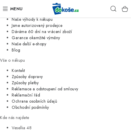
Informace o nás
Hleda
Jsme tradiční česká firma
Naše výhody k nákupu
KOŠE
Jsme autorizovaný prodejce
Dáváme 60 dní na vrácení zboží
Garance okamžité výměny
SÁČKY
Naše další e-shopy
Blog
KOUPELNA
Vše o nákupu
KUCHYNĚ
Kontakt
Způsoby dopravy
Způsoby platby
ORGANIZACE
Reklamace a odstoupení od smlouvy
Reklamační řád
DOMÁCNOST
Ochrana osobních údajů
Obchodní podmínky
ÚKLID
Kde nás najdete
Veselka 48