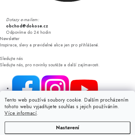
Dotazy e-mailem:
obchod@dokose.cz
Odpovíme do 24 hodin
Newsletter
Inspirace, slevy a pravidelné akce jen pro přihlášené.
Sledujte nás
Sledujte nás, pro novinky soutěže a další zajímavosti.
Tento web používá soubory cookie. Dalším procházením
tohoto webu vyjadřujete souhlas s jejich používáním.
NIKARO, s.r.o.
- Dokoše.cz, Veselka 48, 259 01 Olbramovice -
Více informací
.
Votice, ČESKÁ REPUBLIKA
Podle zákona o evidenci tržeb je prodávající povinen vystavit
Nastavení
kupujícímu účtenku.