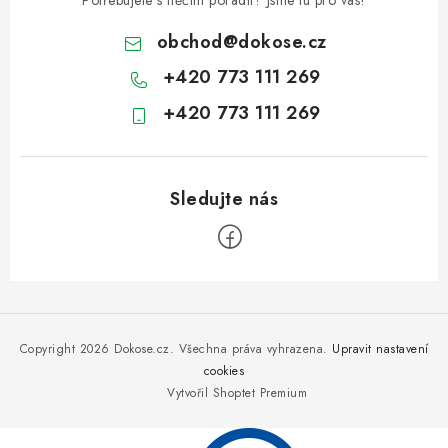
obchod
@
dokose.cz
+420 773 111 269
+420 773 111 269
Z
á
p
Copyright 2026
Dokose.cz
. Všechna práva vyhrazena.
Upravit nastavení
a
cookies
Vytvořil Shoptet Premium
t
í