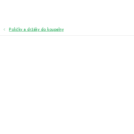
Přejít
na
obsah
Poličky a držáky do koupelny