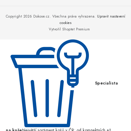
Z
á
p
Copyright 2026
Dokose.cz
. Všechna práva vyhrazena.
Upravit nastavení
a
cookies
Vytvořil Shoptet Premium
t
í
Specialista
na koše
Největší sortiment košů v ČR: od kompaktních až