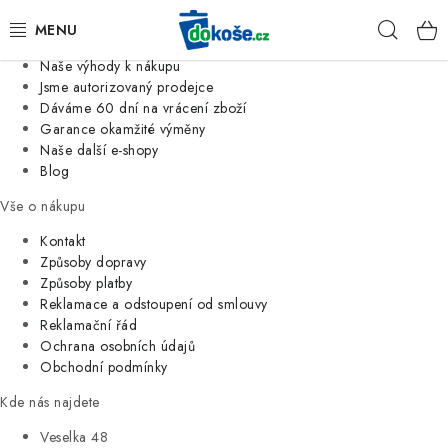
Informace o nás
Hleda
Jsme tradiční česká firma
Naše výhody k nákupu
KOŠE
Jsme autorizovaný prodejce
Dáváme 60 dní na vrácení zboží
Garance okamžité výměny
SÁČKY
Naše další e-shopy
Blog
KOUPELNA
Vše o nákupu
KUCHYNĚ
Kontakt
Způsoby dopravy
Způsoby platby
ORGANIZACE
Reklamace a odstoupení od smlouvy
Reklamační řád
DOMÁCNOST
Ochrana osobních údajů
Obchodní podmínky
ÚKLID
Kde nás najdete
Veselka 48