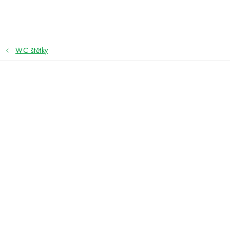
Přejít
na
obsah
WC štětky