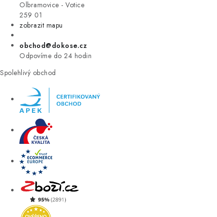
VÝPRODEJ
Olbramovice - Votice
259 01
zobrazit mapu
ZNAČKY
obchod@dokose.cz
Úvod
Kontakt
Blog
Obchodní podmínky
Odpovíme do 24 hodin
Moje objednávka
Spolehlivý obchod