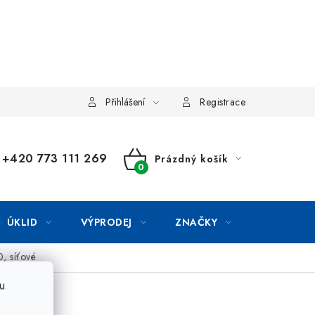
Přihlášení
Registrace
+420 773 111 269
Prázdný košík
NÁKUPNÍ
KOŠÍK
ÚKLID
VÝPRODEJ
ZNAČKY
, síťové
u