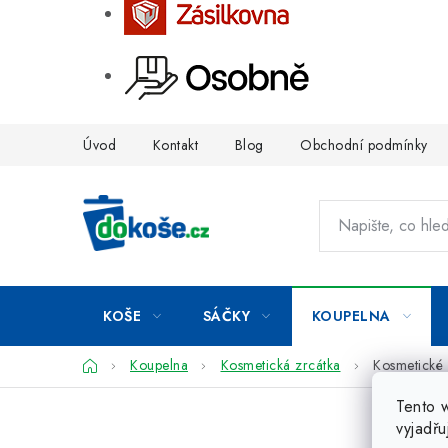
Přejít
Úvod
Kontakt
Blog
Obchodní podmínky
na
obsah
KOŠE
SÁČKY
KOUPELNA
Domů
Koupelna
Kosmetická zrcátka
Kosmetické
Tento 
vyjadřu