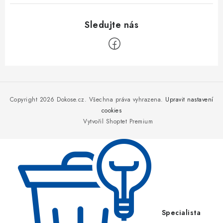
Z
á
p
Copyright 2026
Dokose.cz
. Všechna práva vyhrazena.
Upravit nastavení
a
cookies
Vytvořil Shoptet Premium
t
í
Specialista