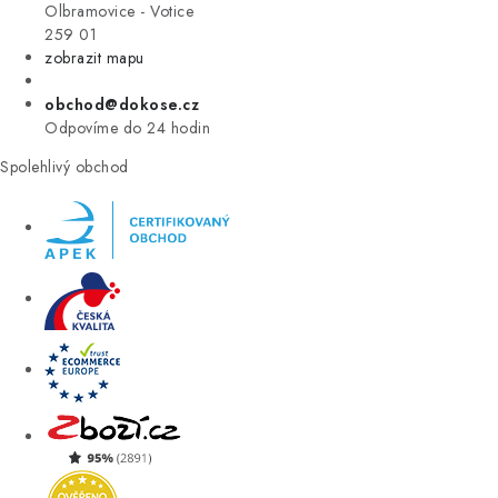
VÝPRODEJ
Olbramovice - Votice
259 01
zobrazit mapu
ZNAČKY
obchod@dokose.cz
Úvod
Kontakt
Blog
Obchodní podmínky
Odpovíme do 24 hodin
Moje objednávka
Spolehlivý obchod