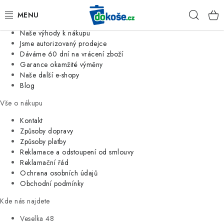
Informace o nás
Hleda
Jsme tradiční česká firma
Naše výhody k nákupu
KOŠE
Jsme autorizovaný prodejce
Dáváme 60 dní na vrácení zboží
Garance okamžité výměny
SÁČKY
Naše další e-shopy
Blog
KOUPELNA
Vše o nákupu
KUCHYNĚ
Kontakt
Způsoby dopravy
Způsoby platby
ORGANIZACE
Reklamace a odstoupení od smlouvy
Reklamační řád
DOMÁCNOST
Ochrana osobních údajů
Obchodní podmínky
ÚKLID
Kde nás najdete
Veselka 48