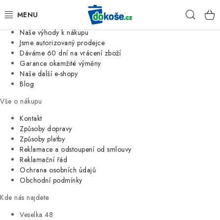
Informace o nás
Hleda
Jsme tradiční česká firma
Naše výhody k nákupu
KOŠE
Jsme autorizovaný prodejce
Dáváme 60 dní na vrácení zboží
Garance okamžité výměny
SÁČKY
Naše další e-shopy
Blog
KOUPELNA
Vše o nákupu
KUCHYNĚ
Kontakt
Způsoby dopravy
Způsoby platby
ORGANIZACE
Reklamace a odstoupení od smlouvy
Reklamační řád
DOMÁCNOST
Ochrana osobních údajů
Obchodní podmínky
ÚKLID
Kde nás najdete
Veselka 48