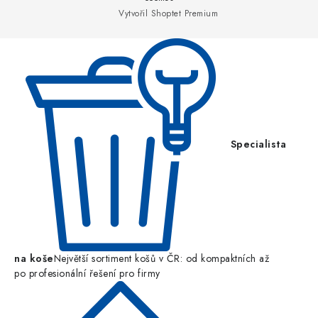
a
Vytvořil Shoptet Premium
t
í
Specialista
na koše
Největší sortiment košů v ČR: od kompaktních až
po profesionální řešení pro firmy