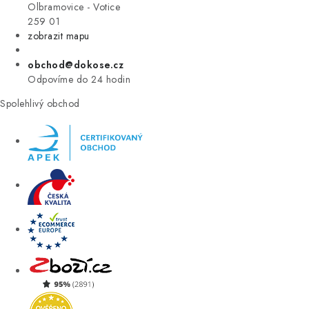
VÝPRODEJ
Olbramovice - Votice
259 01
zobrazit mapu
ZNAČKY
obchod@dokose.cz
Úvod
Kontakt
Blog
Obchodní podmínky
Odpovíme do 24 hodin
Moje objednávka
Spolehlivý obchod