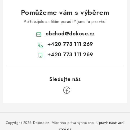
Pomůžeme vám s výběrem
Potřebujete s něčím poradit? Jsme tu pro vás!
obchod
@
dokose.cz
+420 773 111 269
+420 773 111 269
Z
á
p
Copyright 2026
Dokose.cz
. Všechna práva vyhrazena.
Upravit nastavení
cookies