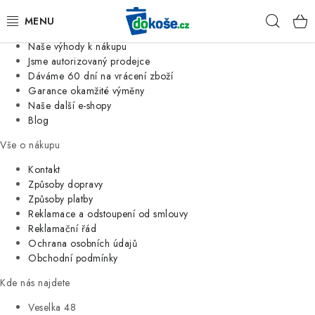
Informace o nás
Hleda
Jsme tradiční česká firma
Naše výhody k nákupu
KOŠE
Jsme autorizovaný prodejce
Dáváme 60 dní na vrácení zboží
Garance okamžité výměny
SÁČKY
Naše další e-shopy
Blog
KOUPELNA
Vše o nákupu
KUCHYNĚ
Kontakt
Způsoby dopravy
Způsoby platby
ORGANIZACE
Reklamace a odstoupení od smlouvy
Reklamační řád
DOMÁCNOST
Ochrana osobních údajů
Obchodní podmínky
ÚKLID
Kde nás najdete
Veselka 48