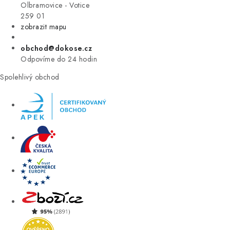
VÝPRODEJ
Olbramovice - Votice
259 01
zobrazit mapu
ZNAČKY
obchod@dokose.cz
Úvod
Kontakt
Blog
Obchodní podmínky
Odpovíme do 24 hodin
Moje objednávka
Spolehlivý obchod