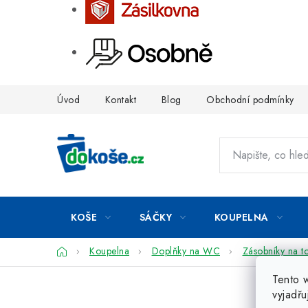
Přejít
Úvod
Kontakt
Blog
Obchodní podmínky
na
obsah
KOŠE
SÁČKY
KOUPELNA
Domů
Koupelna
Doplňky na WC
Zásobníky na to
Tento 
vyjadřu