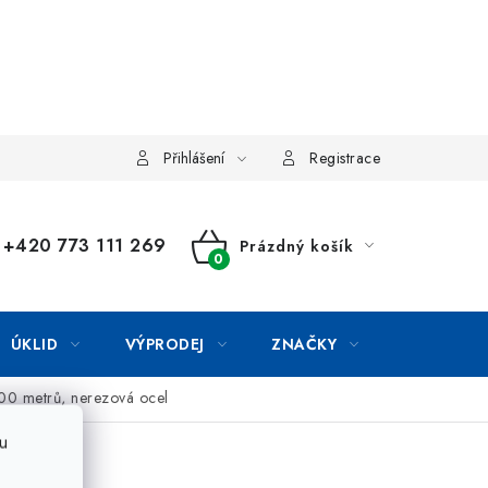
Přihlášení
Registrace
+420 773 111 269
Prázdný košík
NÁKUPNÍ
KOŠÍK
ÚKLID
VÝPRODEJ
ZNAČKY
400 metrů, nerezová ocel
u