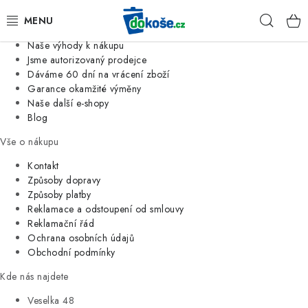
Informace o nás
Hleda
Jsme tradiční česká firma
Naše výhody k nákupu
KOŠE
Jsme autorizovaný prodejce
Dáváme 60 dní na vrácení zboží
Garance okamžité výměny
SÁČKY
Naše další e-shopy
Blog
KOUPELNA
Vše o nákupu
KUCHYNĚ
Kontakt
Způsoby dopravy
Způsoby platby
ORGANIZACE
Reklamace a odstoupení od smlouvy
Reklamační řád
DOMÁCNOST
Ochrana osobních údajů
Obchodní podmínky
ÚKLID
Kde nás najdete
Veselka 48