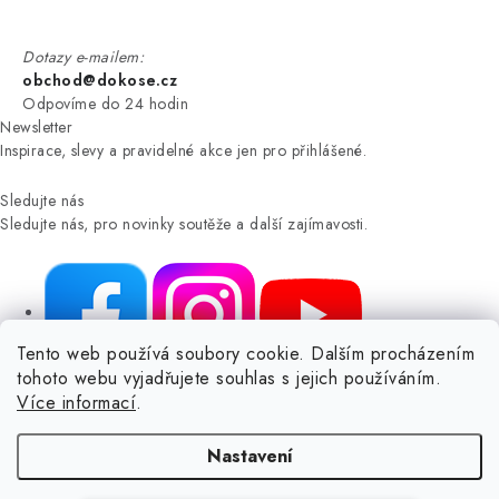
Dotazy e-mailem:
obchod@dokose.cz
Odpovíme do 24 hodin
Newsletter
Inspirace, slevy a pravidelné akce jen pro přihlášené.
Sledujte nás
Sledujte nás, pro novinky soutěže a další zajímavosti.
Tento web používá soubory cookie. Dalším procházením
tohoto webu vyjadřujete souhlas s jejich používáním.
NIKARO, s.r.o.
- Dokoše.cz, Veselka 48, 259 01 Olbramovice -
Více informací
.
Votice, ČESKÁ REPUBLIKA
Podle zákona o evidenci tržeb je prodávající povinen vystavit
Nastavení
kupujícímu účtenku.
Zároveň je povinen zaevidovat přijatou tržbu u správce daně online; v