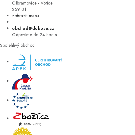
VÝPRODEJ
Olbramovice - Votice
259 01
zobrazit mapu
ZNAČKY
obchod@dokose.cz
Úvod
Kontakt
Blog
Obchodní podmínky
Odpovíme do 24 hodin
Moje objednávka
Spolehlivý obchod