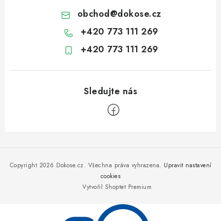
obchod
@
dokose.cz
+420 773 111 269
+420 773 111 269
Z
á
p
Copyright 2026
Dokose.cz
. Všechna práva vyhrazena.
Upravit nastavení
a
cookies
Vytvořil Shoptet Premium
t
í