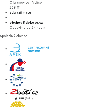
VÝPRODEJ
Olbramovice - Votice
259 01
zobrazit mapu
ZNAČKY
obchod@dokose.cz
Úvod
Kontakt
Blog
Obchodní podmínky
Odpovíme do 24 hodin
Moje objednávka
Spolehlivý obchod