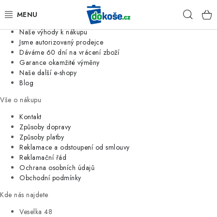
Informace o nás
Hleda
Jsme tradiční česká firma
Naše výhody k nákupu
KOŠE
Jsme autorizovaný prodejce
Dáváme 60 dní na vrácení zboží
Garance okamžité výměny
SÁČKY
Naše další e-shopy
Blog
KOUPELNA
Vše o nákupu
KUCHYNĚ
Kontakt
Způsoby dopravy
Způsoby platby
ORGANIZACE
Reklamace a odstoupení od smlouvy
Reklamační řád
DOMÁCNOST
Ochrana osobních údajů
Obchodní podmínky
ÚKLID
Kde nás najdete
Veselka 48