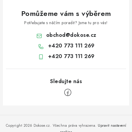
Pomůžeme vám s výběrem
Potřebujete s něčím poradit? Jsme tu pro vás!
obchod
@
dokose.cz
+420 773 111 269
+420 773 111 269
Z
á
p
Copyright 2026
Dokose.cz
. Všechna práva vyhrazena.
Upravit nastavení