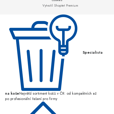
a
cookies
Vytvořil Shoptet Premium
t
í
Specialista
na koše
Největší sortiment košů v ČR: od kompaktních až
po profesionální řešení pro firmy