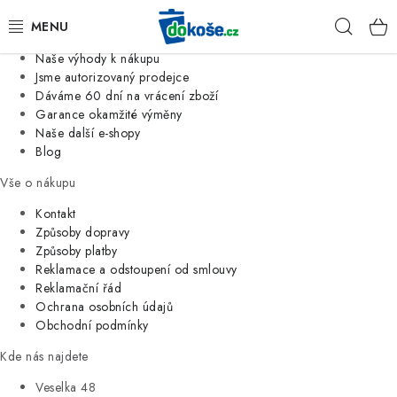
Informace o nás
Hleda
Jsme tradiční česká firma
Naše výhody k nákupu
KOŠE
Jsme autorizovaný prodejce
Dáváme 60 dní na vrácení zboží
Garance okamžité výměny
SÁČKY
Naše další e-shopy
Blog
KOUPELNA
Vše o nákupu
KUCHYNĚ
Kontakt
Způsoby dopravy
Způsoby platby
ORGANIZACE
Reklamace a odstoupení od smlouvy
Reklamační řád
DOMÁCNOST
Ochrana osobních údajů
Obchodní podmínky
ÚKLID
Kde nás najdete
Veselka 48