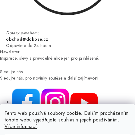
Dotazy e-mailem:
obchod@dokose.cz
Odpovíme do 24 hodin
Newsletter
Inspirace, slevy a pravidelné akce jen pro přihlášené.
Sledujte nás
Sledujte nás, pro novinky soutěže a další zajímavosti.
Tento web používá soubory cookie. Dalším procházením
tohoto webu vyjadřujete souhlas s jejich používáním.
NIKARO, s.r.o.
- Dokoše.cz, Veselka 48, 259 01 Olbramovice -
Více informací
.
Votice, ČESKÁ REPUBLIKA