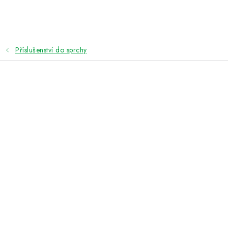
Přejít
na
obsah
Příslušenství do sprchy