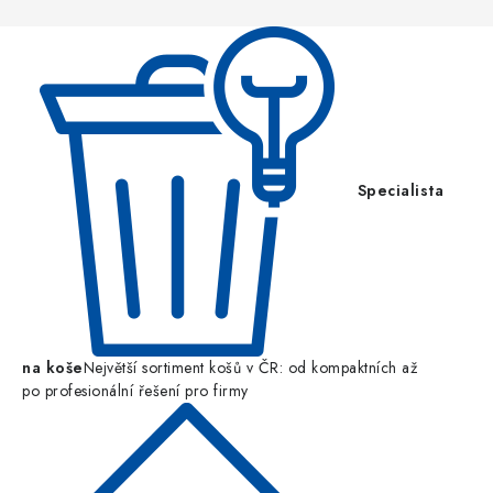
t
í
Specialista
na koše
Největší sortiment košů v ČR: od kompaktních až
po profesionální řešení pro firmy