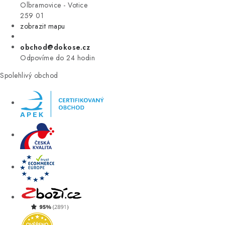
VÝPRODEJ
Olbramovice - Votice
259 01
zobrazit mapu
ZNAČKY
obchod@dokose.cz
Úvod
Kontakt
Blog
Obchodní podmínky
Odpovíme do 24 hodin
Moje objednávka
Spolehlivý obchod