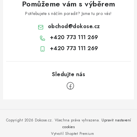
Pomůžeme vám s výběrem
Potřebujete s něčím poradit? Jsme tu pro vás!
obchod
@
dokose.cz
+420 773 111 269
+420 773 111 269
Z
á
p
Copyright 2026
Dokose.cz
. Všechna práva vyhrazena.
Upravit nastavení
a
cookies
Vytvořil Shoptet Premium