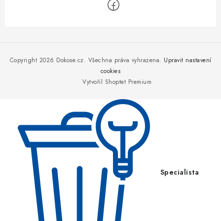
Z
á
p
Copyright 2026
Dokose.cz
. Všechna práva vyhrazena.
Upravit nastavení
a
cookies
Vytvořil Shoptet Premium
t
í
Specialista