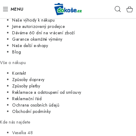
Informace o nás
Hleda
Jsme tradiční česká firma
Naše výhody k nákupu
KOŠE
Jsme autorizovaný prodejce
Dáváme 60 dní na vrácení zboží
Garance okamžité výměny
SÁČKY
Naše další e-shopy
Blog
KOUPELNA
Vše o nákupu
KUCHYNĚ
Kontakt
Způsoby dopravy
Způsoby platby
ORGANIZACE
Reklamace a odstoupení od smlouvy
Reklamační řád
DOMÁCNOST
Ochrana osobních údajů
Obchodní podmínky
ÚKLID
Kde nás najdete
Veselka 48