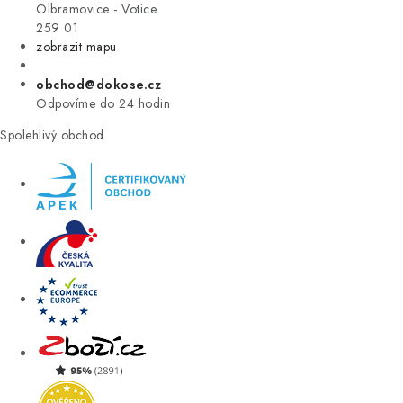
VÝPRODEJ
Olbramovice - Votice
259 01
zobrazit mapu
ZNAČKY
obchod@dokose.cz
Úvod
Kontakt
Blog
Obchodní podmínky
Odpovíme do 24 hodin
Moje objednávka
Spolehlivý obchod