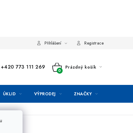
Přihlášení
Registrace
+420 773 111 269
Prázdný košík
NÁKUPNÍ
KOŠÍK
ÚKLID
VÝPRODEJ
ZNAČKY
1
u