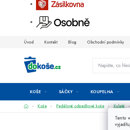
Přejít
Úvod
Kontakt
Blog
Obchodní podmínky
na
obsah
KOŠE
SÁČKY
KOUPELNA
Domů
Koše
Pedálové odpadkové koše
Kulaté
Tento 
vyjadřu