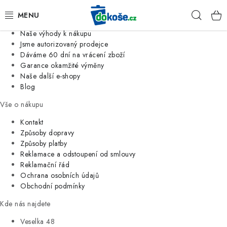
Informace o nás
Hleda
Jsme tradiční česká firma
Naše výhody k nákupu
KOŠE
Jsme autorizovaný prodejce
Dáváme 60 dní na vrácení zboží
Garance okamžité výměny
SÁČKY
Naše další e-shopy
Blog
KOUPELNA
Vše o nákupu
KUCHYNĚ
Kontakt
Způsoby dopravy
Způsoby platby
ORGANIZACE
Reklamace a odstoupení od smlouvy
Reklamační řád
DOMÁCNOST
Ochrana osobních údajů
Obchodní podmínky
ÚKLID
Kde nás najdete
Veselka 48