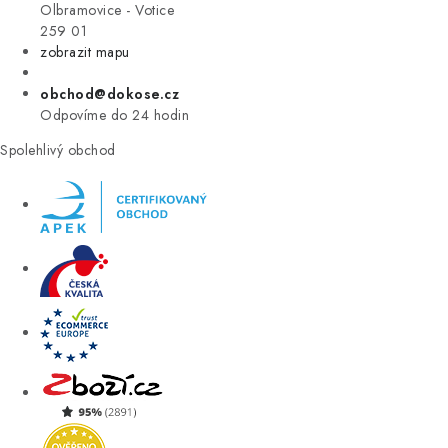
VÝPRODEJ
Olbramovice - Votice
259 01
zobrazit mapu
ZNAČKY
obchod@dokose.cz
Úvod
Kontakt
Blog
Obchodní podmínky
Odpovíme do 24 hodin
Moje objednávka
Spolehlivý obchod