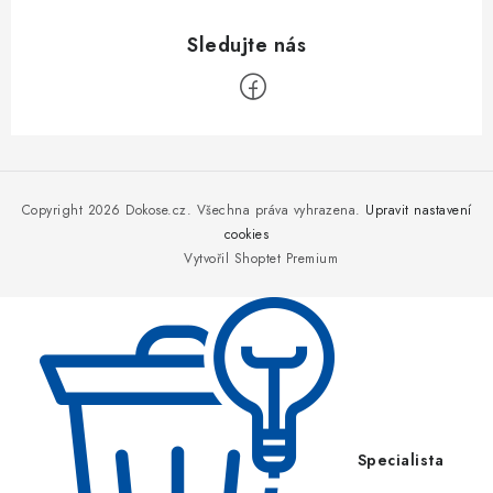
Z
á
p
Copyright 2026
Dokose.cz
. Všechna práva vyhrazena.
Upravit nastavení
a
cookies
Vytvořil Shoptet Premium
t
í
Specialista