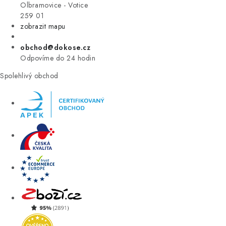
VÝPRODEJ
Olbramovice - Votice
259 01
zobrazit mapu
ZNAČKY
obchod@dokose.cz
Úvod
Kontakt
Blog
Obchodní podmínky
Odpovíme do 24 hodin
Moje objednávka
Spolehlivý obchod