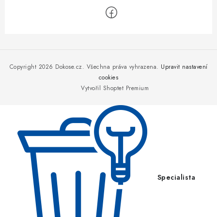
Z
á
p
Copyright 2026
Dokose.cz
. Všechna práva vyhrazena.
Upravit nastavení
a
cookies
Vytvořil Shoptet Premium
t
í
Specialista