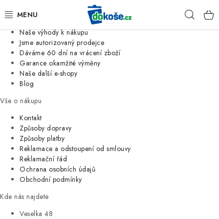
Informace o nás
Hleda
Jsme tradiční česká firma
Naše výhody k nákupu
KOŠE
Jsme autorizovaný prodejce
Dáváme 60 dní na vrácení zboží
Garance okamžité výměny
SÁČKY
Naše další e-shopy
Blog
KOUPELNA
Vše o nákupu
KUCHYNĚ
Kontakt
Způsoby dopravy
Způsoby platby
ORGANIZACE
Reklamace a odstoupení od smlouvy
Reklamační řád
DOMÁCNOST
Ochrana osobních údajů
Obchodní podmínky
ÚKLID
Kde nás najdete
Veselka 48