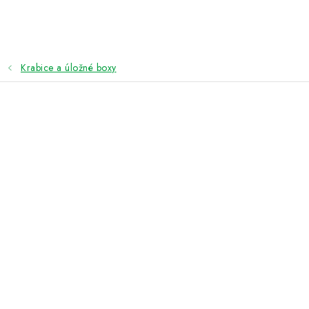
Přejít
na
obsah
Krabice a úložné boxy