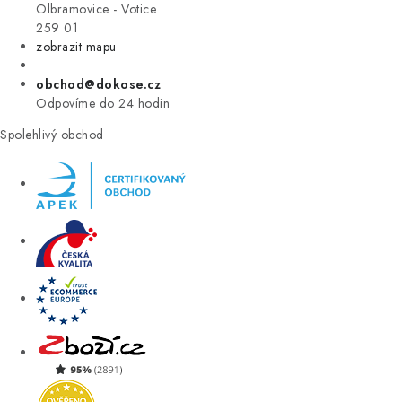
VÝPRODEJ
Olbramovice - Votice
259 01
zobrazit mapu
ZNAČKY
obchod@dokose.cz
Úvod
Kontakt
Blog
Obchodní podmínky
Odpovíme do 24 hodin
Moje objednávka
Spolehlivý obchod