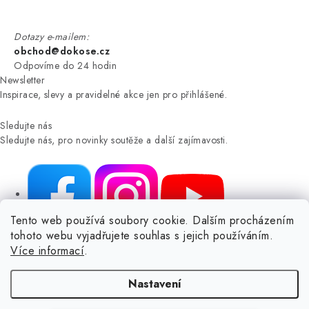
Dotazy e-mailem:
obchod@dokose.cz
Odpovíme do 24 hodin
Newsletter
Inspirace, slevy a pravidelné akce jen pro přihlášené.
Sledujte nás
Sledujte nás, pro novinky soutěže a další zajímavosti.
Tento web používá soubory cookie. Dalším procházením
tohoto webu vyjadřujete souhlas s jejich používáním.
NIKARO, s.r.o.
- Dokoše.cz, Veselka 48, 259 01 Olbramovice -
Více informací
.
Votice, ČESKÁ REPUBLIKA
Podle zákona o evidenci tržeb je prodávající povinen vystavit
Nastavení
kupujícímu účtenku.
Zároveň je povinen zaevidovat přijatou tržbu u správce daně online; v