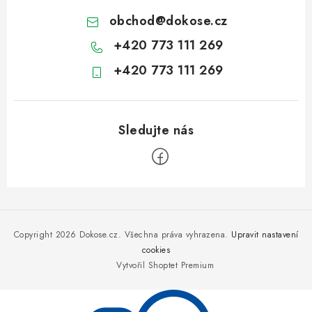
obchod
@
dokose.cz
+420 773 111 269
+420 773 111 269
Z
á
p
Copyright 2026
Dokose.cz
. Všechna práva vyhrazena.
Upravit nastavení
a
cookies
Vytvořil Shoptet Premium
t
í