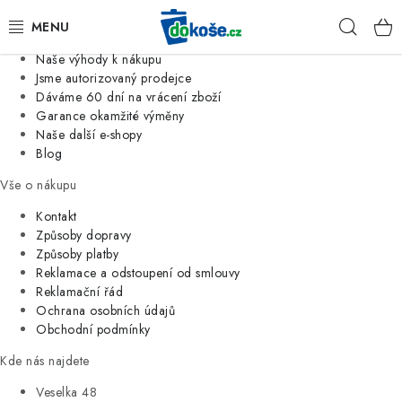
Informace o nás
Hleda
Jsme tradiční česká firma
Naše výhody k nákupu
KOŠE
Jsme autorizovaný prodejce
Dáváme 60 dní na vrácení zboží
Garance okamžité výměny
SÁČKY
Naše další e-shopy
Blog
KOUPELNA
Vše o nákupu
KUCHYNĚ
Kontakt
Způsoby dopravy
Způsoby platby
ORGANIZACE
Reklamace a odstoupení od smlouvy
Reklamační řád
DOMÁCNOST
Ochrana osobních údajů
Obchodní podmínky
ÚKLID
Kde nás najdete
Veselka 48