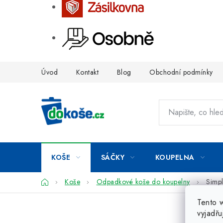
Přejít
Úvod
Kontakt
Blog
Obchodní podmínky
na
obsah
KOŠE
SÁČKY
KOUPELNA
Domů
Koše
Odpadkové koše do koupelny
Simpl
Tento 
vyjadřu