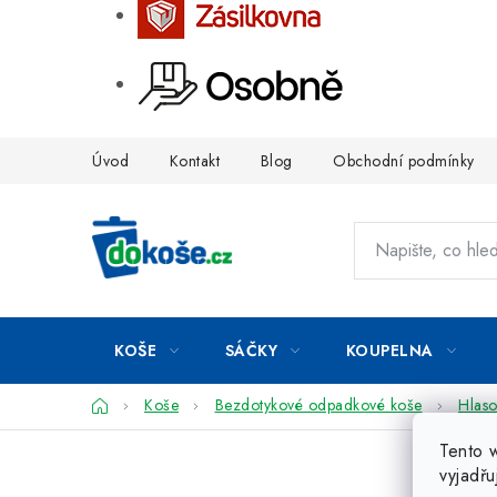
Přejít
Úvod
Kontakt
Blog
Obchodní podmínky
na
obsah
KOŠE
SÁČKY
KOUPELNA
Domů
Koše
Bezdotykové odpadkové koše
Hlaso
Tento 
vyjadřu