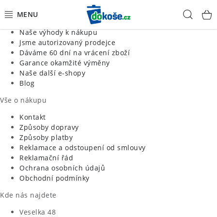
Informace o nás
Hled
Jsme tradiční česká firma
Naše výhody k nákupu
KOŠE
Jsme autorizovaný prodejce
Dáváme 60 dní na vrácení zboží
Garance okamžité výměny
SÁČKY
Naše další e-shopy
Blog
KOUPELNA
Vše o nákupu
KUCHYNĚ
Kontakt
Způsoby dopravy
Způsoby platby
ORGANIZACE
Reklamace a odstoupení od smlouvy
Reklamační řád
DOMÁCNOST
Ochrana osobních údajů
Obchodní podmínky
ÚKLID
Kde nás najdete
Veselka 48