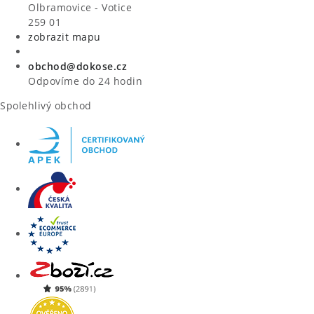
VÝPRODEJ
Olbramovice - Votice
259 01
zobrazit mapu
ZNAČKY
obchod@dokose.cz
Úvod
Kontakt
Blog
Obchodní podmínky
Odpovíme do 24 hodin
Moje objednávka
Spolehlivý obchod