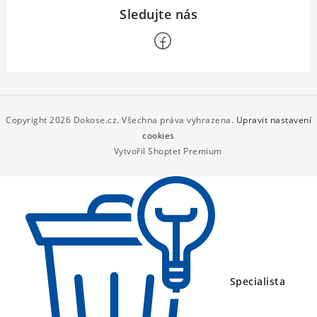
Z
á
p
Copyright 2026
Dokose.cz
. Všechna práva vyhrazena.
Upravit nastavení
a
cookies
Vytvořil Shoptet Premium
t
í
Specialista