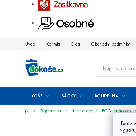
Přejít
Úvod
Kontakt
Blog
Obchodní podmínky
na
obsah
KOŠE
SÁČKY
KOUPELNA
Domů
Organizace
Termofory
ECO termofory
Tento 
vyjadřu