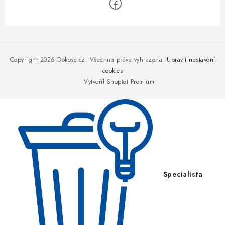
Z
á
p
Copyright 2026
Dokose.cz
. Všechna práva vyhrazena.
Upravit nastavení
a
cookies
Vytvořil Shoptet Premium
t
í
Specialista