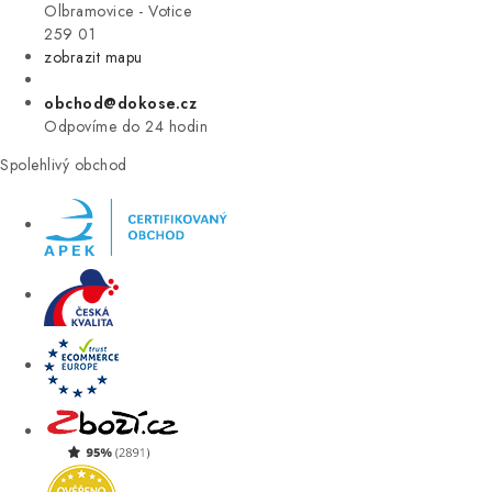
VÝPRODEJ
Olbramovice - Votice
259 01
zobrazit mapu
ZNAČKY
obchod@dokose.cz
Úvod
Kontakt
Blog
Obchodní podmínky
Odpovíme do 24 hodin
Moje objednávka
Spolehlivý obchod