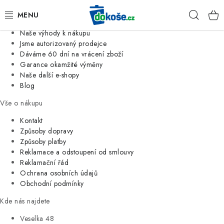
Informace o nás
Hleda
Jsme tradiční česká firma
Naše výhody k nákupu
KOŠE
Jsme autorizovaný prodejce
Dáváme 60 dní na vrácení zboží
Garance okamžité výměny
SÁČKY
Naše další e-shopy
Blog
KOUPELNA
Vše o nákupu
KUCHYNĚ
Kontakt
Způsoby dopravy
Způsoby platby
ORGANIZACE
Reklamace a odstoupení od smlouvy
Reklamační řád
DOMÁCNOST
Ochrana osobních údajů
Obchodní podmínky
ÚKLID
Kde nás najdete
Veselka 48