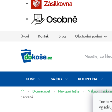
Přejít
Úvod
Kontakt
Blog
Obchodní podmínky
na
obsah
KOŠE
SÁČKY
KOUPELNA
Domů
Domácnost
Nákupní tašky
Nákupní tašky 
červená
Tento 
vyjadřu