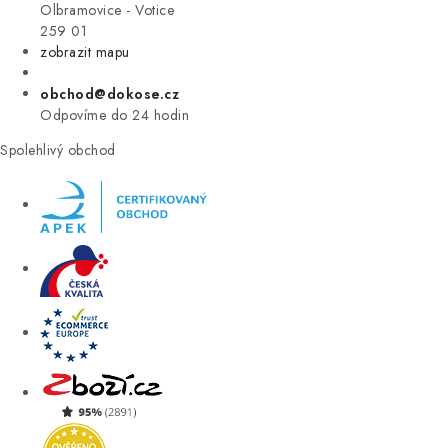
VÝPRODEJ
Olbramovice - Votice
259 01
zobrazit mapu
ZNAČKY
obchod@dokose.cz
Úvod
Kontakt
Blog
Obchodní podmínky
Odpovíme do 24 hodin
Moje objednávka
Spolehlivý obchod