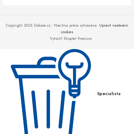
Z
á
p
Copyright 2026
Dokose.cz
. Všechna práva vyhrazena.
Upravit nastavení
a
cookies
Vytvořil Shoptet Premium
t
í
Specialista