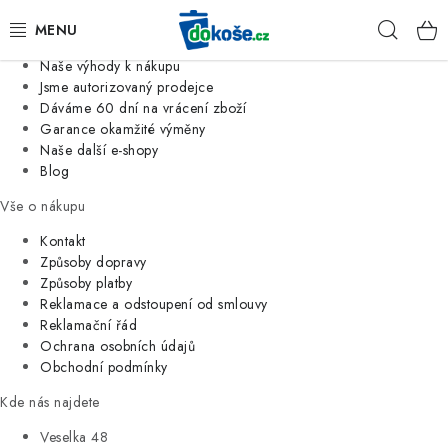
Informace o nás
Hleda
Jsme tradiční česká firma
Naše výhody k nákupu
KOŠE
Jsme autorizovaný prodejce
Dáváme 60 dní na vrácení zboží
Garance okamžité výměny
SÁČKY
Naše další e-shopy
Blog
KOUPELNA
Vše o nákupu
KUCHYNĚ
Kontakt
Způsoby dopravy
Způsoby platby
ORGANIZACE
Reklamace a odstoupení od smlouvy
Reklamační řád
DOMÁCNOST
Ochrana osobních údajů
Obchodní podmínky
ÚKLID
Kde nás najdete
Veselka 48