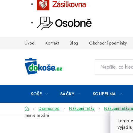
Přejít
Úvod
Kontakt
Blog
Obchodní podmínky
na
obsah
KOŠE
SÁČKY
KOUPELNA
Domů
Domácnost
Nákupní tašky
Nákupní tašky 
tmavě modrá
Tento 
vyjadřu