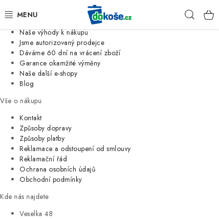
Informace o nás
Hleda
Jsme tradiční česká firma
Naše výhody k nákupu
KOŠE
Jsme autorizovaný prodejce
Dáváme 60 dní na vrácení zboží
Garance okamžité výměny
SÁČKY
Naše další e-shopy
Blog
KOUPELNA
Vše o nákupu
KUCHYNĚ
Kontakt
Způsoby dopravy
Způsoby platby
ORGANIZACE
Reklamace a odstoupení od smlouvy
Reklamační řád
DOMÁCNOST
Ochrana osobních údajů
Obchodní podmínky
ÚKLID
Kde nás najdete
Veselka 48