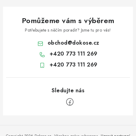
Pomůžeme vám s výběrem
Potřebujete s něčím poradit? Jsme tu pro vás!
obchod
@
dokose.cz
+420 773 111 269
+420 773 111 269
Z
á