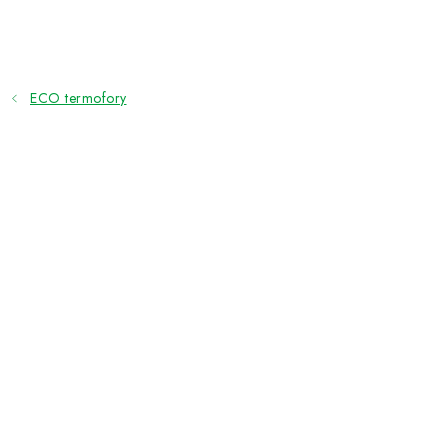
Přejít
na
obsah
ECO termofory