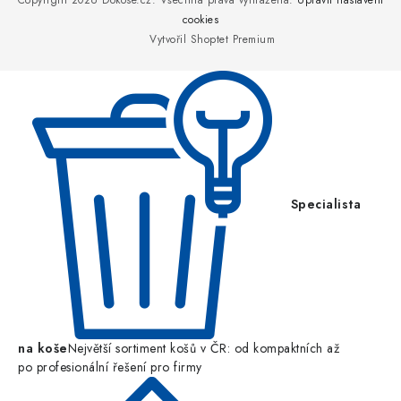
p
Copyright 2026
Dokose.cz
. Všechna práva vyhrazena.
Upravit nastavení
a
cookies
Vytvořil Shoptet Premium
t
í
Specialista
na koše
Největší sortiment košů v ČR: od kompaktních až
po profesionální řešení pro firmy