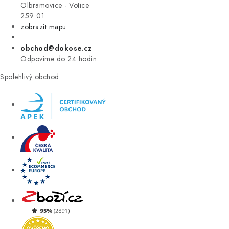
VÝPRODEJ
Olbramovice - Votice
259 01
zobrazit mapu
ZNAČKY
obchod@dokose.cz
Úvod
Kontakt
Blog
Obchodní podmínky
Odpovíme do 24 hodin
Moje objednávka
Spolehlivý obchod