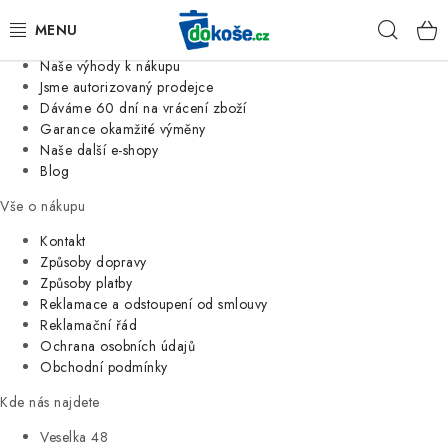
Informace o nás
Hleda
Jsme tradiční česká firma
Naše výhody k nákupu
KOŠE
Jsme autorizovaný prodejce
Dáváme 60 dní na vrácení zboží
Garance okamžité výměny
SÁČKY
Naše další e-shopy
Blog
KOUPELNA
Vše o nákupu
KUCHYNĚ
Kontakt
Způsoby dopravy
Způsoby platby
ORGANIZACE
Reklamace a odstoupení od smlouvy
Reklamační řád
DOMÁCNOST
Ochrana osobních údajů
Obchodní podmínky
ÚKLID
Kde nás najdete
Veselka 48