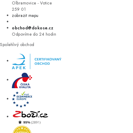
VÝPRODEJ
Olbramovice - Votice
259 01
zobrazit mapu
ZNAČKY
obchod@dokose.cz
Úvod
Kontakt
Blog
Obchodní podmínky
Odpovíme do 24 hodin
Moje objednávka
Spolehlivý obchod