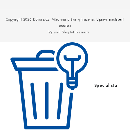
Z
á
p
Copyright 2026
Dokose.cz
. Všechna práva vyhrazena.
Upravit nastavení
a
cookies
Vytvořil Shoptet Premium
t
í
Specialista