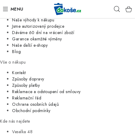
Informace o nás
Hleda
Jsme tradiční česká firma
Naše výhody k nákupu
KOŠE
Jsme autorizovaný prodejce
Dáváme 60 dní na vrácení zboží
Garance okamžité výměny
SÁČKY
Naše další e-shopy
Blog
KOUPELNA
Vše o nákupu
KUCHYNĚ
Kontakt
Způsoby dopravy
Způsoby platby
ORGANIZACE
Reklamace a odstoupení od smlouvy
Reklamační řád
DOMÁCNOST
Ochrana osobních údajů
Obchodní podmínky
ÚKLID
Kde nás najdete
Veselka 48