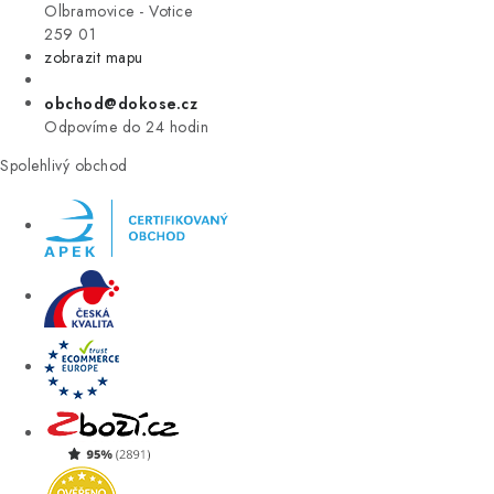
VÝPRODEJ
Olbramovice - Votice
259 01
zobrazit mapu
ZNAČKY
obchod@dokose.cz
Úvod
Kontakt
Blog
Obchodní podmínky
Odpovíme do 24 hodin
Moje objednávka
Spolehlivý obchod