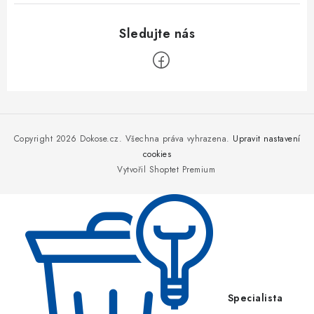
Z
á
p
Copyright 2026
Dokose.cz
. Všechna práva vyhrazena.
Upravit nastavení
a
cookies
Vytvořil Shoptet Premium
t
í
Specialista