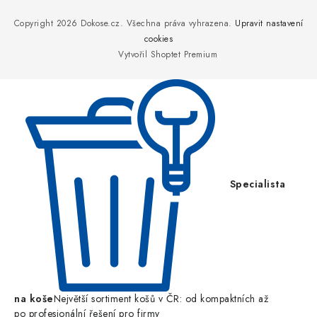
á
p
Copyright 2026
Dokose.cz
. Všechna práva vyhrazena.
Upravit nastavení
a
cookies
Vytvořil Shoptet Premium
t
í
Specialista
na koše
Největší sortiment košů v ČR: od kompaktních až
po profesionální řešení pro firmy