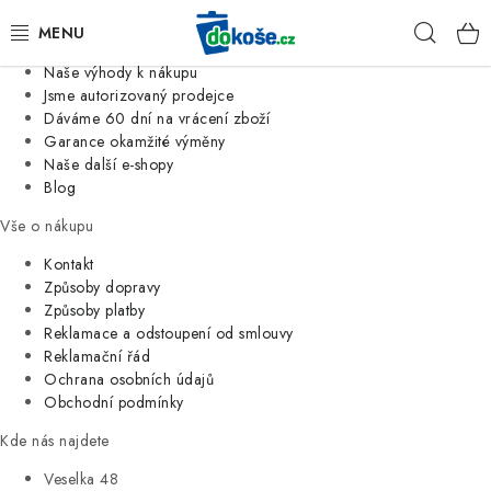
Informace o nás
Hleda
Jsme tradiční česká firma
Naše výhody k nákupu
KOŠE
Jsme autorizovaný prodejce
Dáváme 60 dní na vrácení zboží
Garance okamžité výměny
SÁČKY
Naše další e-shopy
Blog
KOUPELNA
Vše o nákupu
KUCHYNĚ
Kontakt
Způsoby dopravy
Způsoby platby
ORGANIZACE
Reklamace a odstoupení od smlouvy
Reklamační řád
DOMÁCNOST
Ochrana osobních údajů
Obchodní podmínky
ÚKLID
Kde nás najdete
Veselka 48