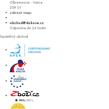
VÝPRODEJ
Olbramovice - Votice
259 01
zobrazit mapu
ZNAČKY
obchod@dokose.cz
Úvod
Kontakt
Blog
Obchodní podmínky
Odpovíme do 24 hodin
Moje objednávka
Spolehlivý obchod