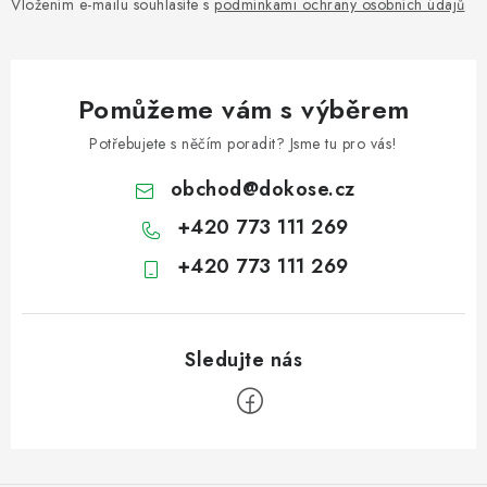
Vložením e-mailu souhlasíte s
podmínkami ochrany osobních údajů
Pomůžeme vám s výběrem
Potřebujete s něčím poradit? Jsme tu pro vás!
obchod
@
dokose.cz
+420 773 111 269
+420 773 111 269
Z