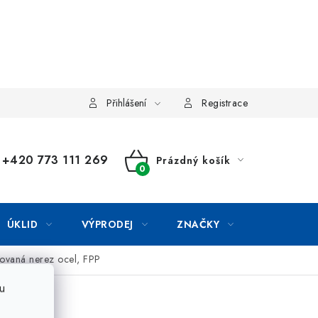
Přihlášení
Registrace
+420 773 111 269
Prázdný košík
NÁKUPNÍ
KOŠÍK
ÚKLID
VÝPRODEJ
ZNAČKY
čovaná nerez ocel, FPP
u