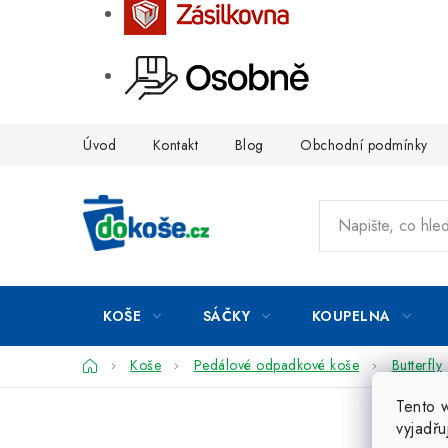
Přejít
Úvod
Kontakt
Blog
Obchodní podmínky
na
obsah
KOŠE
SÁČKY
KOUPELNA
Domů
Koše
Pedálové odpadkové koše
Butterfly
Tento 
vyjadřu