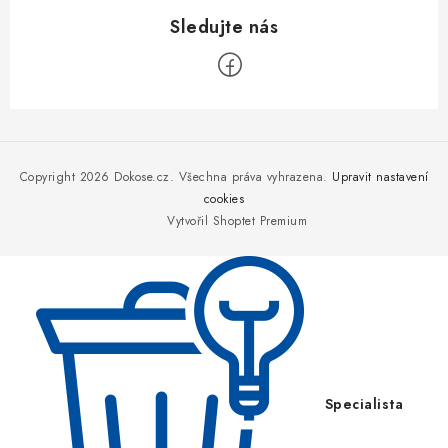
Z
á
p
Copyright 2026
Dokose.cz
. Všechna práva vyhrazena.
Upravit nastavení
a
cookies
Vytvořil Shoptet Premium
t
í
Specialista