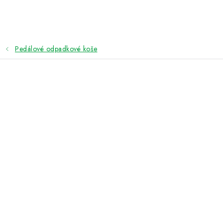
Přejít
na
obsah
Pedálové odpadkové koše