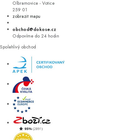
VÝPRODEJ
Olbramovice - Votice
259 01
zobrazit mapu
ZNAČKY
obchod@dokose.cz
Úvod
Kontakt
Blog
Obchodní podmínky
Odpovíme do 24 hodin
Moje objednávka
Spolehlivý obchod