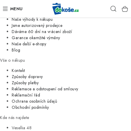
Informace o nás
Hleda
Jsme tradiční česká firma
Naše výhody k nákupu
KOŠE
Jsme autorizovaný prodejce
Dáváme 60 dní na vrácení zboží
Garance okamžité výměny
SÁČKY
Naše další e-shopy
Blog
KOUPELNA
Vše o nákupu
KUCHYNĚ
Kontakt
Způsoby dopravy
Způsoby platby
ORGANIZACE
Reklamace a odstoupení od smlouvy
Reklamační řád
DOMÁCNOST
Ochrana osobních údajů
Obchodní podmínky
ÚKLID
Kde nás najdete
Veselka 48